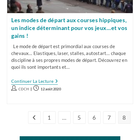
Les modes de départ aux courses hippiques,
un indice déterminant pour vos jeux…et vos
gains !
Le mode de départ est primordial aux courses de
chevaux… Elastiques, laser, stalles, autostart… chaque
discipline à ses propres modes de départ. Découvrez en
quoi ils sont importants et…
Les
Continuer La Lecture
Modes
Auteur/autrice
Publication
CDCH
12 août 2020
De
de
publiée :
Départ
Aux
la
Courses
publication :
Hippiques,
Un
1
…
5
6
7
8
Go to the previous page
Indice
Déterminant
Pour
Vos