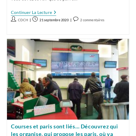
Le
Continuer La Lecture
Jeu
Auteur/autrice
Publication
Commentaires
CDCH
21 septembre 2020
2 commentaires
Simple
de
publiée :
de
:
Multipliez
la
la
Vos
publication :
publication :
Chances
Par
5
Grâce
Au
Seul
Pari
Qui
Annonce
Votre
Gain
Potentiel
!
Courses et paris sont liés… Découvrez qui
les organise, qui propose les paris, où va