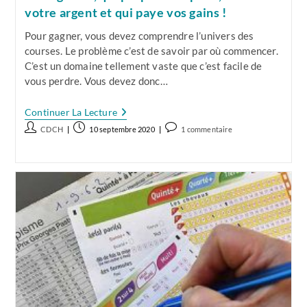
votre argent et qui paye vos gains !
Pour gagner, vous devez comprendre l’univers des
courses. Le problème c’est de savoir par où commencer.
C’est un domaine tellement vaste que c’est facile de
vous perdre. Vous devez donc…
Courses
Continuer La Lecture
Et
Auteur/autrice
Publication
Commentaires
CDCH
10 septembre 2020
1 commentaire
Paris
de
publiée :
de
Sont
Liés…
la
la
Découvrez
publication :
publication :
Qui
Les
Organise,
Qui
Propose
Les
Paris,
Où
Va
Votre
Argent
Et