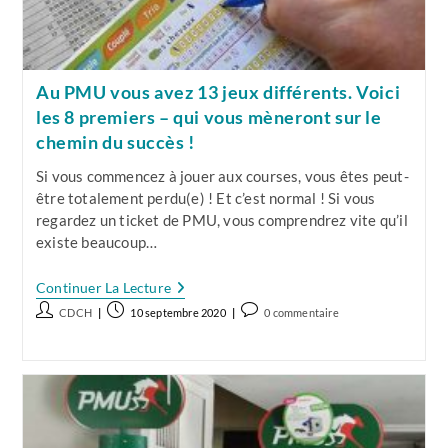
Qui
Paye
Vos
Gains
!
Au PMU vous avez 13 jeux différents. Voici
les 8 premiers – qui vous mèneront sur le
chemin du succès !
Si vous commencez à jouer aux courses, vous êtes peut-
être totalement perdu(e) ! Et c’est normal ! Si vous
regardez un ticket de PMU, vous comprendrez vite qu’il
existe beaucoup…
Au
Continuer La Lecture
PMU
Auteur/autrice
Publication
Commentaires
CDCH
10 septembre 2020
0 commentaire
Vous
de
publiée :
de
Avez
13
la
la
Jeux
publication :
publication :
Différents.
Voici
Les
8
Premiers