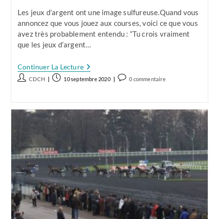
À
Les jeux d’argent ont une image sulfureuse.Quand vous
Fuir
Comme
annoncez que vous jouez aux courses, voici ce que vous
La
avez très probablement entendu : “Tu crois vraiment
Peste
que les jeux d’argent…
!
Les
Continuer La Lecture
Courses
Auteur/autrice
Publication
Commentaires
CDCH
10 septembre 2020
0 commentaire
C’est
de
publiée :
de
Quoi
?
la
la
Voici
publication :
publication :
3
Bonnes
Raisons
Pour
Lesquelles
Elles
Devraient
Vous
Intéresser
!