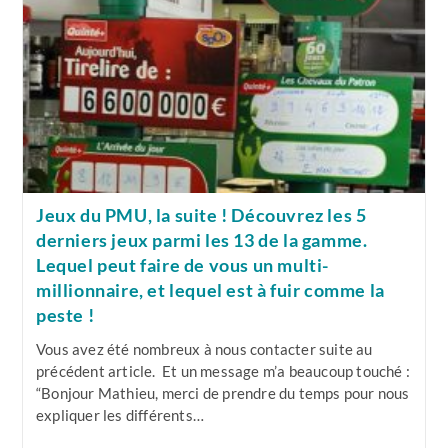
–
Qui
Vous
Mèneront
Sur
Le
Chemin
Du
Succès
!
Jeux du PMU, la suite ! Découvrez les 5
derniers jeux parmi les 13 de la gamme.
Lequel peut faire de vous un multi-
millionnaire, et lequel est à fuir comme la
peste !
Vous avez été nombreux à nous contacter suite au
précédent article. Et un message m’a beaucoup touché :
“Bonjour Mathieu, merci de prendre du temps pour nous
expliquer les différents…