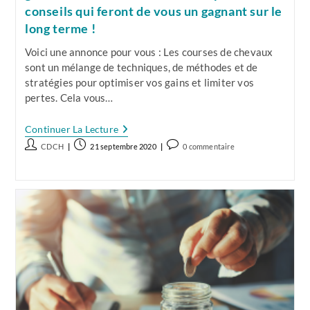
conseils qui feront de vous un gagnant sur le
long terme !
Voici une annonce pour vous : Les courses de chevaux
sont un mélange de techniques, de méthodes et de
stratégies pour optimiser vos gains et limiter vos
pertes. Cela vous…
Oui
Continuer La Lecture
Les
Auteur/autrice
Publication
Commentaires
CDCH
21 septembre 2020
0 commentaire
Courses
de
publiée :
de
Sont
Compatibles
la
la
Avec
publication :
publication :
La
Gestion
Financière.
Découvrez
6
Précieux
Conseils
Qui
Feront
De
Vous