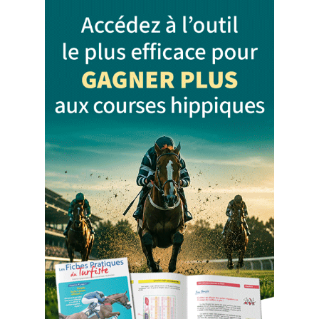
Jeux…
Et
Vos
Gains
!