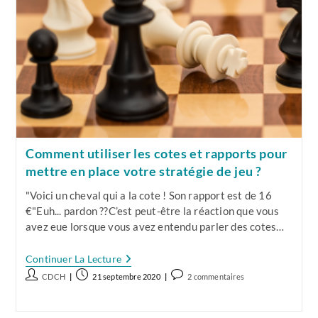
Près,
Ou
Les
Diviser
Par
2
Ou
Par
4
!
Comment utiliser les cotes et rapports pour
mettre en place votre stratégie de jeu ?
"Voici un cheval qui a la cote ! Son rapport est de 16
€"Euh... pardon ??C’est peut-être la réaction que vous
avez eue lorsque vous avez entendu parler des cotes…
Comment
Continuer La Lecture
Utiliser
Auteur/autrice
Publication
Commentaires
CDCH
21 septembre 2020
2 commentaires
Les
de
publiée :
de
Cotes
Et
la
la
Rapports