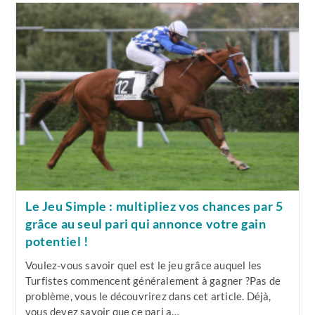
publication :
publication :
Pour
Mettre
En
Place
Votre
Stratégie
De
Jeu
?
Le Jeu Simple : multipliez vos chances par 5
grâce au seul pari qui annonce votre gain
potentiel !
Voulez-vous savoir quel est le jeu grâce auquel les
Turfistes commencent généralement à gagner ?Pas de
problème, vous le découvrirez dans cet article. Déjà,
vous devez savoir que ce pari a…