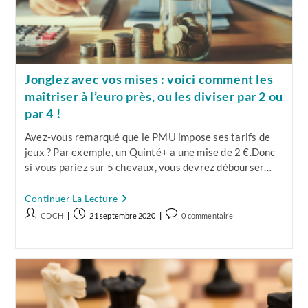
Un
Gagnant
Sur
Le
Long
Terme
!
Jonglez avec vos mises : voici comment les
maîtriser à l’euro près, ou les diviser par 2 ou
par 4 !
Avez-vous remarqué que le PMU impose ses tarifs de
jeux ? Par exemple, un Quinté+ a une mise de 2 €.Donc
si vous pariez sur 5 chevaux, vous devrez débourser…
Jonglez
Continuer La Lecture
Avec
Auteur/autrice
Publication
Commentaires
CDCH
21 septembre 2020
0 commentaire
Vos
de
publiée :
de
Mises
:
la
la
Voici
publication :
publication :
Comment
Les
Maîtriser
À
L’euro