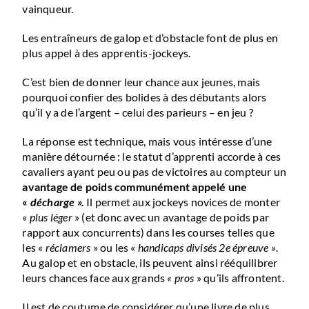
vainqueur.
Les entraîneurs de galop et d’obstacle font de plus en
plus appel à des apprentis-jockeys.
C’est bien de donner leur chance aux jeunes, mais
pourquoi confier des bolides à des débutants alors
qu’il y a de l’argent – celui des parieurs – en jeu ?
La réponse est technique, mais vous intéresse d’une
manière détournée : le statut d’apprenti accorde à ces
cavaliers ayant peu ou pas de victoires au compteur un
avantage de poids communément appelé une
«
décharge »
.
Il permet aux jockeys novices de monter
«
plus léger
» (et donc avec un avantage de poids par
rapport aux concurrents) dans les courses telles que
les «
réclamers
» ou les «
handicaps divisés 2e épreuve »
.
Au galop et en obstacle, ils peuvent ainsi rééquilibrer
leurs chances face aux grands
« pros
» qu’ils affrontent.
Il est de coutume de considérer qu’une livre de plus