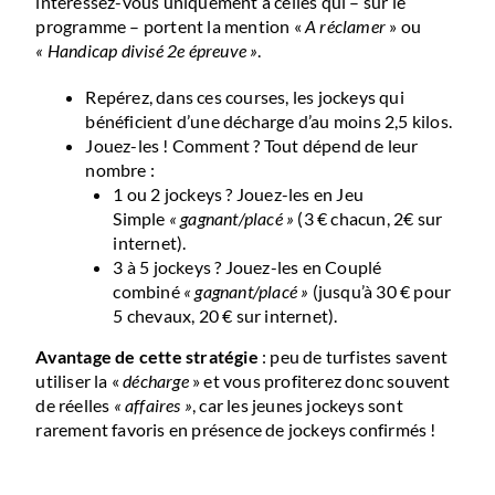
intéressez-vous uniquement à celles qui – sur le
programme – portent la mention «
A réclamer
» ou
« Handicap divisé 2e épreuve »
.
Repérez, dans ces courses, les jockeys qui
bénéficient d’une décharge d’au moins 2,5 kilos.
Jouez-les ! Comment ? Tout dépend de leur
nombre :
1 ou 2 jockeys ? Jouez-les en Jeu
Simple
« gagnant/placé »
(3 € chacun, 2€ sur
internet).
3 à 5 jockeys ? Jouez-les en Couplé
combiné
« gagnant/placé »
(jusqu’à 30 € pour
5 chevaux, 20 € sur internet).
Avantage de cette stratégie
: peu de turfistes savent
utiliser la «
décharge
» et vous profiterez donc souvent
de réelles
« affaires »
, car les jeunes jockeys sont
rarement favoris en présence de jockeys confirmés !