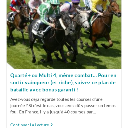
Raisons
Pour
Lesquelles
Elles
Devraient
Vous
Intéresser
!
Quarté+ ou Multi 4, même combat… Pour en
sortir vainqueur (et riche), suivez ce plan de
bataille avec bonus garanti !
Avez-vous déjà regardé toutes les courses d’une
journée ? Si c’est le cas, vous avez dû y passer un temps
fou. En France, il y a jusqu’à 40 courses par…
Quarté+
Continuer La Lecture