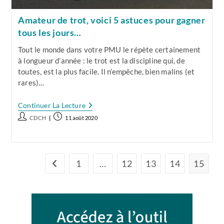
Amateur de trot, voici 5 astuces pour gagner
tous les jours…
Tout le monde dans votre PMU le répète certainement
à longueur d’année : le trot est la discipline qui, de
toutes, est la plus facile. Il n’empêche, bien malins (et
rares)…
Amateur
Continuer La Lecture
De
Auteur/autrice
Publication
CDCH
11 août 2020
Trot,
de
publiée :
Voici
5
la
Astuces
publication :
Pour
Gagner
1
…
12
13
14
15
Go to the previous page
Tous
Les
Jours…