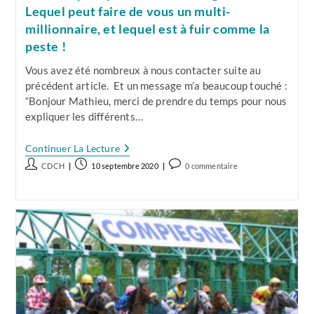
Lequel peut faire de vous un multi-
millionnaire, et lequel est à fuir comme la
peste !
Vous avez été nombreux à nous contacter suite au
précédent article. Et un message m’a beaucoup touché :
“Bonjour Mathieu, merci de prendre du temps pour nous
expliquer les différents…
Jeux
Continuer La Lecture
Du
Auteur/autrice
Publication
Commentaires
CDCH
10 septembre 2020
0 commentaire
PMU,
de
publiée :
de
La
Suite
la
la
!
publication :
publication :
Découvrez
Les
5
Derniers
Jeux
Parmi
Les
13
De