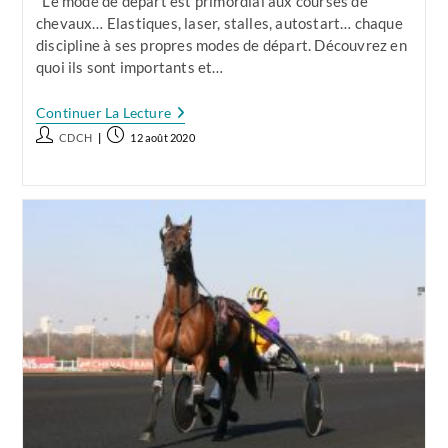
Le mode de départ est primordial aux courses de
chevaux… Elastiques, laser, stalles, autostart… chaque
discipline à ses propres modes de départ. Découvrez en
quoi ils sont importants et…
Les
Continuer La Lecture
Modes
Auteur/autrice
Publication
CDCH
12 août 2020
De
de
publiée :
Départ
Aux
la
Courses
publication :
Hippiques,
Un
Indice
Déterminant
Pour
Vos
Jeux…
Et
Vos
Gains
!