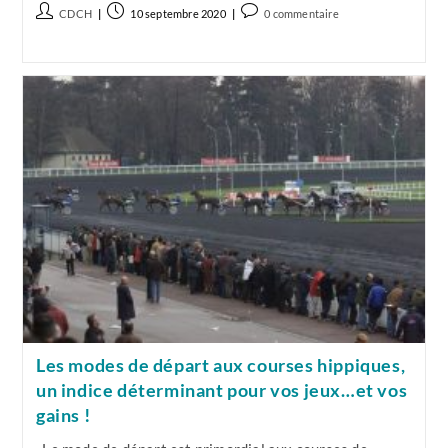
Ou
Auteur/autrice
Publication
Commentaires
CDCH
10 septembre 2020
0 commentaire
Multi
de
publiée :
de
4,
Même
la
la
Combat…
publication :
publication :
Pour
En
Sortir
Vainqueur
(et
Riche),
Suivez
Ce
Plan
De
Bataille
Avec
Bonus
Garanti
!
Les modes de départ aux courses hippiques,
un indice déterminant pour vos jeux…et vos
gains !