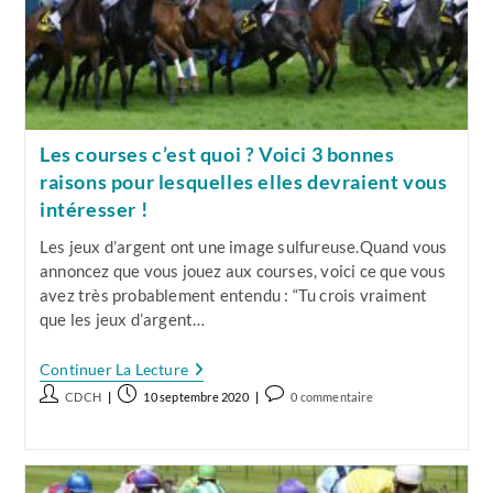
La
Gamme.
Lequel
Peut
Faire
De
Vous
Un
Multi-
Les courses c’est quoi ? Voici 3 bonnes
Millionnaire,
raisons pour lesquelles elles devraient vous
Et
Lequel
intéresser !
Est
À
Les jeux d’argent ont une image sulfureuse.Quand vous
Fuir
Comme
annoncez que vous jouez aux courses, voici ce que vous
La
avez très probablement entendu : “Tu crois vraiment
Peste
que les jeux d’argent…
!
Les
Continuer La Lecture
Courses
Auteur/autrice
Publication
Commentaires
CDCH
10 septembre 2020
0 commentaire
C’est
de
publiée :
de
Quoi
?
la
la
Voici
publication :
publication :
3
Bonnes