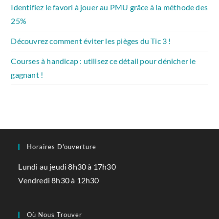
Identifiez le favori à jouer au PMU grâce à la méthode des
25%
Découvrez comment éviter les pièges du Tic 3 !
Courses à handicap : utilisez ce détail pour dénicher le
gagnant !
Horaires D'ouverture
Lundi au jeudi 8h30 à 17h30
Vendredi 8h30 à 12h30
Où Nous Trouver