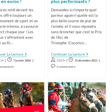
 en euros !
plus performants ?
près-midi devant les
Demandez à n’importe quel
s offre toujours un
parieur aguerri quelle est la
 moment de sport et un
plus belle course de plat de
cle intense, à savourer
l’année, et il vous répondra
ect chaque jour ! Les
sans broncher que c’est le Prix
ux s’affrontent avec
de l’Arc de
 au fil…
Triomphe !Cocorico…
Les
ParisLongchamp
uer La Lecture
Continuer La Lecture
9
:
/autrice
Publication
Auteur/autrice
Publication
CH
7 janvier 2026
CDCH
31 décembre 2025
Casaques
Quels
publiée :
de
publiée :
À
Sont
ntaires
Commentaires
ommentaire
0 commentaire
Suivre
Les
la
de
Pour
Numéros
ation :
publication :
la
Transformer
Les
ation :
Vos
publication :
Plus
Paris
Performants
En
?
Euros
!