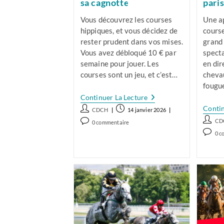
sa cagnotte
paris
Vous découvrez les courses
Une a
hippiques, et vous décidez de
course
rester prudent dans vos mises.
grand
Vous avez débloqué 10 € par
specta
semaine pour jouer. Les
en dir
courses sont un jeu, et c’est…
cheva
fougue
Comment
Continuer La Lecture
Jouer
Contin
Auteur/autrice
Publication
CDCH
14 janvier 2026
10
de
publiée :
Auteur
€
Commentaires
CD
0 commentaire
Aux
la
de
de
Comme
0 c
Courses
publication :
la
la
de
Et
public
publication :
Faire
la
Grandir
public
Sa
Cagnotte