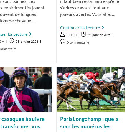
r sont bonnes. Les
il faut bien reconnaître qu’elle
rs expérimentés jouent
s’adresse avant tout aux
souvent de longues
joueurs avertis. Vous allez…
tions de chevaux,…
Champ
Continuer La Lecture
Libre
Couplé
uer La Lecture
Auteur/autrice
Publication
CDCH
21 janvier 2026
PMU
Gagnant
de
publiée :
/autrice
Publication
:
Commentaires
CH
28 janvier 2026
0 commentaire
:
Comment
la
publiée :
Mode
de
ntaires
ommentaire
L’utiliser
D’emploi
publication :
la
Pour
Pour
ation :
publication :
Simplifier
Jouer
Vos
ation :
En
Paris
Champ
Réduit
9 casaques à suivre
ParisLongchamp : quels
 transformer vos
sont les numéros les