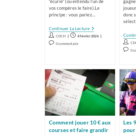
“écurie” (ou entendu l’un de
gagne
vos compères le faire).Le
joueu
principe : vous pariez…
donc 
sélec
Pariez
Continuer La Lecture
Sur
Contin
Auteur/autrice
Publication
CDCH
4 février 2026
Une
de
publiée :
Auteur
« Écurie »
Commentaires
CD
0 commentaire
Pour
la
de
de
Comme
0 c
Booster
publication :
la
la
de
Vos
public
publication :
Chances
la
De
public
Gagner
!
Comment jouer 10 € aux
Les 
courses et faire grandir
pour