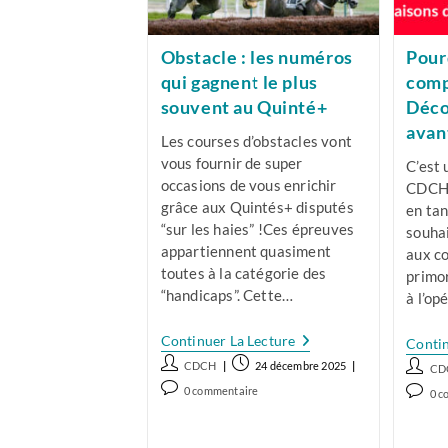
Obstacle : les numéros
Pour
qui gagnent le plus
comp
souvent au Quinté+
Déco
avan
Les courses d’obstacles vont
vous fournir de super
C’est 
occasions de vous enrichir
CDCH 
grâce aux Quintés+ disputés
en tan
“sur les haies” !Ces épreuves
souha
appartiennent quasiment
aux co
toutes à la catégorie des
primor
“handicaps”. Cette…
à l’op
Obstacle
Continuer La Lecture
Contin
:
Auteur/autrice
Publication
Auteur
CDCH
24 décembre 2025
CD
Les
de
publiée :
Numéros
de
Commentaires
Comme
0 commentaire
0 c
Qui
la
la
de
de
Gagnent
publication :
public
la
la
Le