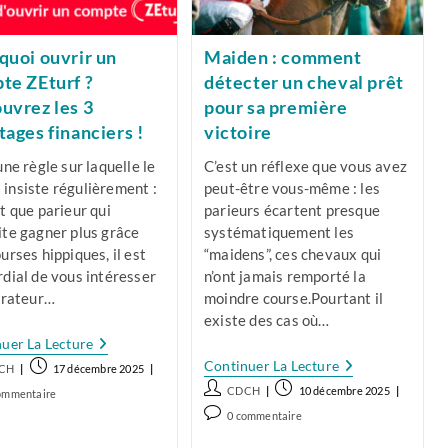
quoi ouvrir un
Maiden : comment
te ZEturf ?
détecter un cheval prêt
uvrez les 3
pour sa première
tages financiers !
victoire
une règle sur laquelle le
C’est un réflexe que vous avez
insiste régulièrement :
peut-être vous-même : les
t que parieur qui
parieurs écartent presque
ite gagner plus grâce
systématiquement les
urses hippiques, il est
“maidens”, ces chevaux qui
dial de vous intéresser
n’ont jamais remporté la
érateur…
moindre course.Pourtant il
existe des cas où…
Pourquoi
uer La Lecture
Ouvrir
Maiden
Continuer La Lecture
/autrice
Publication
CH
17 décembre 2025
Un
:
publiée :
Auteur/autrice
Publication
Compte
ntaires
CDCH
10 décembre 2025
ommentaire
Comment
ZEturf
de
publiée :
Détecter
Commentaires
0 commentaire
?
Un
ation :
la
de
Découvrez
Cheval