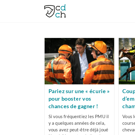
Skip
to
content
Pariez sur une « écurie »
Coup
pour booster vos
d’em
chances de gagner !
cham
Si vous fréquentiez les PMU il
Vous l
y a quelques années de cela,
course
vous avez peut-être déjà joué
chevau