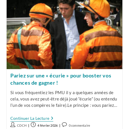
Aux
Enjeux
Pariez sur une « écurie » pour booster vos
chances de gagner !
Si vous fréquentiez les PMU il y a quelques années de
cela, vous avez peut-être déjà joué “écurie” (ou entendu
l’un de vos compères le faire).Le principe : vous pariez…
Pariez
Continuer La Lecture
Sur
Auteur/autrice
Publication
Commentaires
CDCH
4 février 2026
0 commentaire
Une