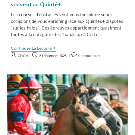
souvent au Quinté+
Les courses d’obstacles vont vous fournir de super
occasions de vous enrichir grâce aux Quintés+ disputés
“sur les haies” !Ces épreuves appartiennent quasiment
toutes à la catégorie des “handicaps”. Cette…
Obstacle
Continuer La Lecture
:
Auteur/autrice
Publication
Commentaires
CDCH
24 décembre 2025
0 commentaire
Les
de
publiée :
de
Numéros
Qui
la
la
Gagnent
publication :
publication :
Le
Plus
Souvent
Au
Quinté+