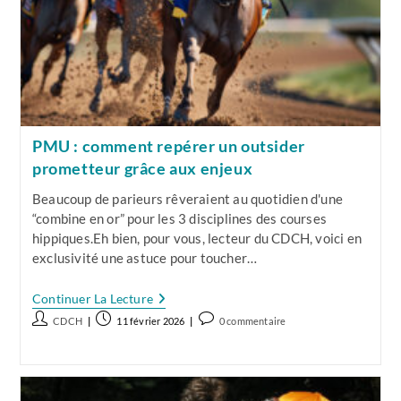
PMU : comment repérer un outsider
prometteur grâce aux enjeux
Beaucoup de parieurs rêveraient au quotidien d'une
“combine en or” pour les 3 disciplines des courses
hippiques.Eh bien, pour vous, lecteur du CDCH, voici en
exclusivité une astuce pour toucher…
PMU
Continuer La Lecture
:
Auteur/autrice
Publication
Commentaires
CDCH
11 février 2026
0 commentaire
Comment
de
publiée :
de
Repérer
Un
la
la
Outsider
publication :
publication :
Prometteur
Grâce