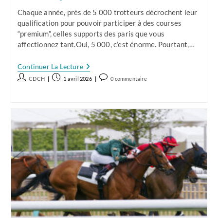
Chaque année, près de 5 000 trotteurs décrochent leur
qualification pour pouvoir participer à des courses
“premium”, celles supports des paris que vous
affectionnez tant.Oui, 5 000, c’est énorme. Pourtant,…
Repérez
Continuer La Lecture
Les
Auteur/autrice
Publication
Commentaires
CDCH
1 avril 2026
0 commentaire
Futurs
de
publiée :
de
Gagnants
Au
la
la
Trot,
publication :
publication :
Avant
Les
Autres
Parieurs
!