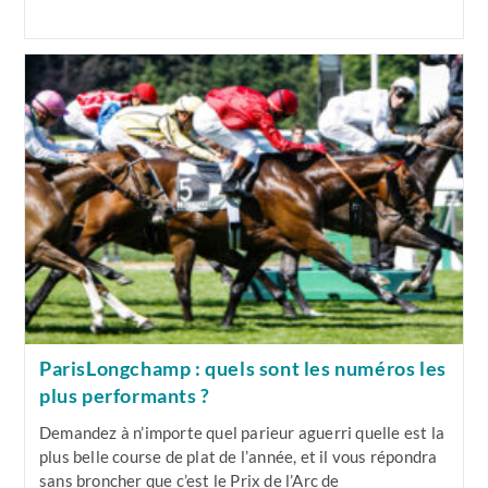
de
publiée :
de
« Écurie »
Pour
la
la
Booster
publication :
publication :
Vos
Chances
De
Gagner
!
ParisLongchamp : quels sont les numéros les
plus performants ?
Demandez à n’importe quel parieur aguerri quelle est la
plus belle course de plat de l’année, et il vous répondra
sans broncher que c’est le Prix de l’Arc de