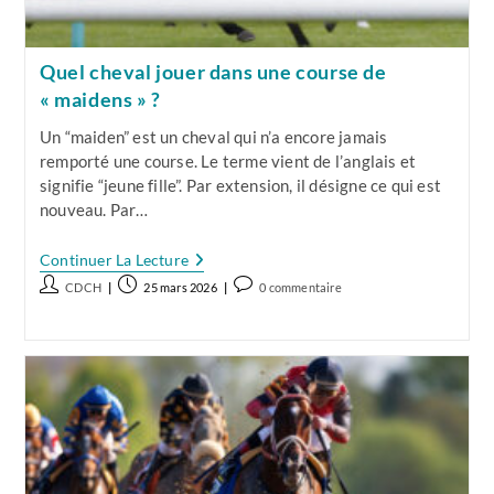
Quel cheval jouer dans une course de
« maidens » ?
Un “maiden” est un cheval qui n’a encore jamais
remporté une course. Le terme vient de l’anglais et
signifie “jeune fille”. Par extension, il désigne ce qui est
nouveau. Par…
Quel
Continuer La Lecture
Cheval
Auteur/autrice
Publication
Commentaires
CDCH
25 mars 2026
0 commentaire
Jouer
de
publiée :
de
Dans
Une
la
la
Course
publication :
publication :
De
« Maidens »
?