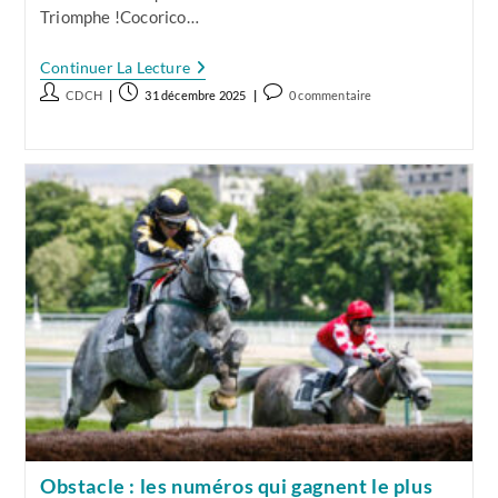
Triomphe !Cocorico…
ParisLongchamp
Continuer La Lecture
:
Auteur/autrice
Publication
Commentaires
CDCH
31 décembre 2025
0 commentaire
Quels
de
publiée :
de
Sont
Les
la
la
Numéros
publication :
publication :
Les
Plus
Performants
?
Obstacle : les numéros qui gagnent le plus