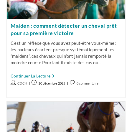
Maiden : comment détecter un cheval prêt
pour sa première victoire
C’est un réflexe que vous avez peut-être vous-même :
les parieurs écartent presque systématiquement les
“maidens”, ces chevaux qui n’ont jamais remporté la
moindre course.Pourtant il existe des cas où…
Maiden
Continuer La Lecture
:
Auteur/autrice
Publication
Commentaires
CDCH
10 décembre 2025
0 commentaire
Comment
de
publiée :
de
Détecter
Un
la
la
Cheval
publication :
publication :
Prêt
Pour
Sa
Première
Victoire